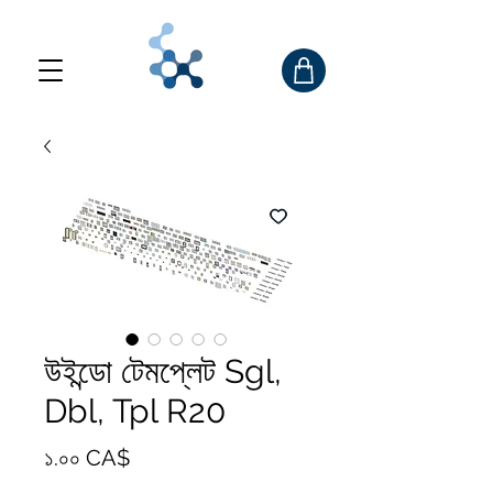
উইন্ডো টেমপ্লেট Sgl,
Dbl, Tpl R20
Price
১.০০ CA$