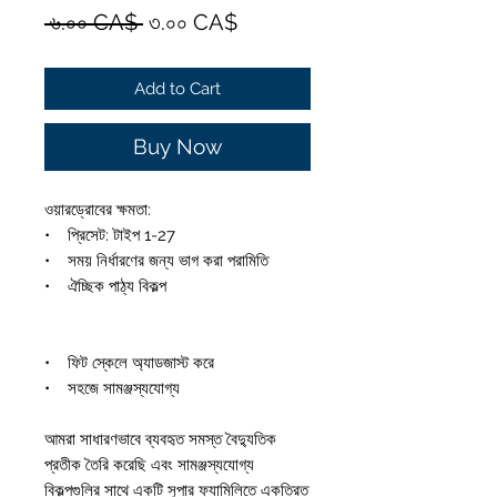
Regular
Sale
 ৬.০০ CA$ 
৩.০০ CA$
Price
Price
Add to Cart
Buy Now
ওয়ারড্রোবের ক্ষমতা:
• প্রিসেট: টাইপ 1-27
• সময় নির্ধারণের জন্য ভাগ করা পরামিতি
• ঐচ্ছিক পাঠ্য বিকল্প
• ফিট স্কেলে অ্যাডজাস্ট করে
• সহজে সামঞ্জস্যযোগ্য
আমরা সাধারণভাবে ব্যবহৃত সমস্ত বৈদ্যুতিক
প্রতীক তৈরি করেছি এবং সামঞ্জস্যযোগ্য
বিকল্পগুলির সাথে একটি সুপার ফ্যামিলিতে একত্রিত