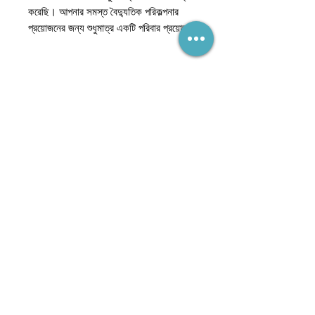
করেছি। আপনার সমস্ত বৈদ্যুতিক পরিকল্পনার
প্রয়োজনের জন্য শুধুমাত্র একটি পরিবার প্রয়োজন!
নেটওয়ার্কের অংশ হয়ে উঠুন
(এবং কখনই একটি বিক্রয় মিস করবেন না)
সাবস্ক্রাইব
সাথে থাকুন
অ্যাক্সেসিবিলিটি স্টেটমেন্ট
©2023 The_Revit_Network. সমস্ত অধিকার সংরক্ষিত