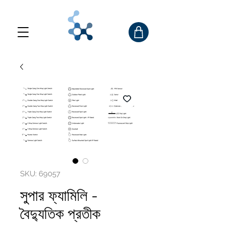
SKU: 69057
সুপার ফ্যামিলি -
বৈদ্যুতিক প্রতীক