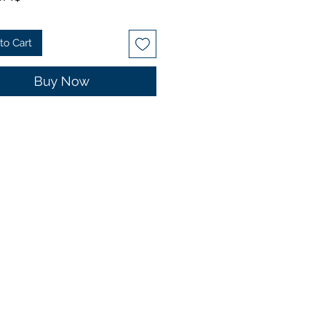
to Cart
Buy Now