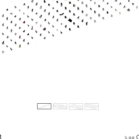
8
১.০০