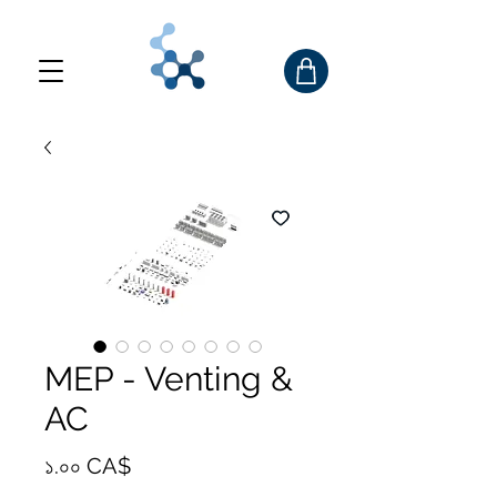
MEP - Venting &
AC
Price
১.০০ CA$