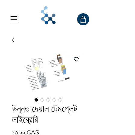
উন্নত দেয়াল টেমপ্লেট
লাইব্রেরি
Price
১৩.০০ CA$