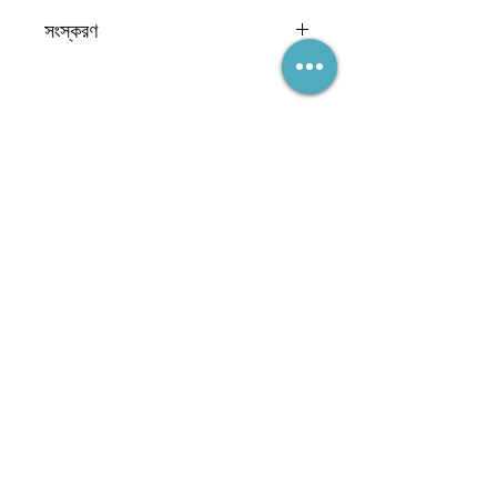
গঠন, স্তর এবং সমাপ্তি সহ 29 আইটেম
সংস্করণ
প্রাচীর প্যালেট
বোনাস কার্টেন ওয়াল mullions
রিভিট 2015
কাস্টম ওয়াল টিউটোরিয়াল
19 লাইন শৈলী
179 ফিল প্যাটার্ন
82 উপাদান
নেটওয়ার্কের অংশ হয়ে উঠুন
(এবং কখনই একটি বিক্রয় মিস করবেন না)
সাবস্ক্রাইব
সাথে থাকুন
অ্যাক্সেসিবিলিটি স্টেটমেন্ট