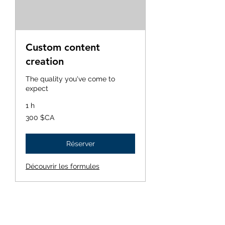
Custom content
creation
The quality you've come to
expect
1 h
300
300 $CA
dollars
canadiens
Réserver
Découvrir les formules