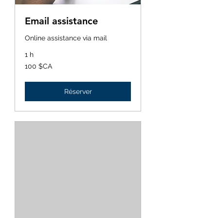
Email assistance
Online assistance via mail
1 h
100
100 $CA
dollars
canadiens
Réserver