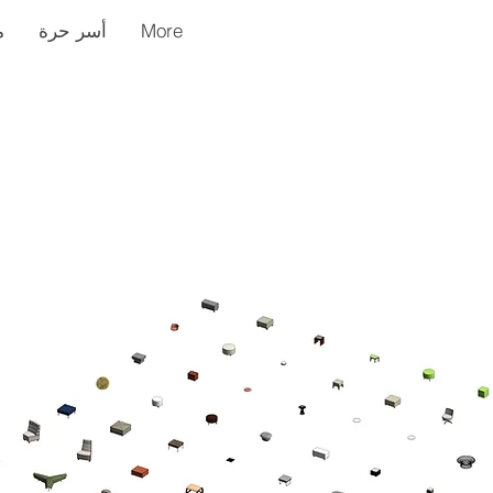
More
أسر حرة
م