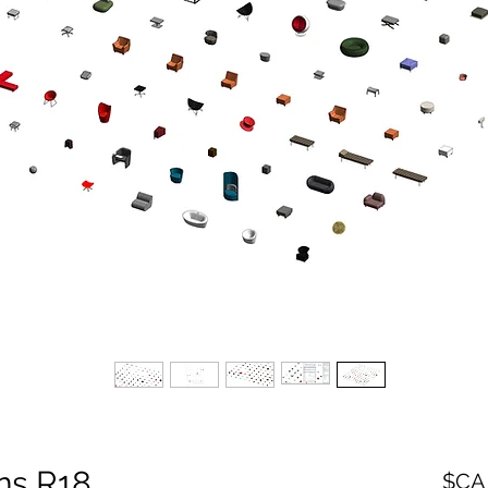
ns R18
السعر